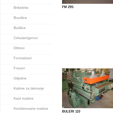
FM 29S
Briketirke
Brusilice
Bušilice
Cirkulari/gerovi
Dihtovi
Formatizeri
Frezeri
Giljotine
Kabine za lakiranje
Kant mašine
Kombinovane mašine
BULERI 110