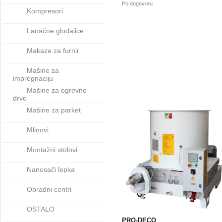
Po dogovoru
Kompresori
Lanačne glodalice
Makaze za furnir
Mašine za
impregnaciju
Mašine za ogrevno
drvo
Mašine za parket
Mlinovi
Montažni stolovi
Nanosači lepka
Obradni centri
OSTALO
PRO-DECO