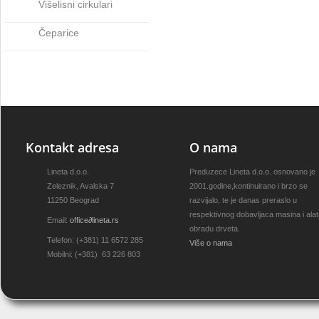
Višelisni cirkulari
Čeparice
Kontakt adresa
O nama
Lineta d.o.o.
Preduzece Lineta d.o.o. osnovano je
Zeleznik, Avalska 7
2001.godine,kontinuirano i brzo se
11250 Beograd
razvijalo, te je danas preraslo u
respektivnog dobavljaca masina i ala
Email:
office
∂
lineta.rs
obradu drveta.
Telefon: (+381) 11 6572 285
Više o nama
Mobilni: (+381) 63 226 803