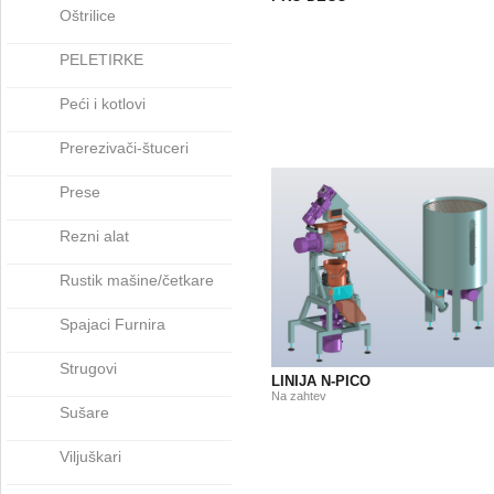
Oštrilice
PELETIRKE
Peći i kotlovi
Prerezivači-štuceri
Prese
Rezni alat
Rustik mašine/četkare
Spajaci Furnira
Strugovi
LINIJA N-PICO
Na zahtev
Sušare
Viljuškari