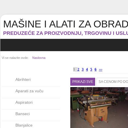
MAŠINE I ALATI ZA OBRA
PREDUZEĆE ZA PROIZVODNJU, TRGOVINU I USLU
Vi se nalazite ovde:
Naslovna
1
2
3
4
5
6
›››
Abrihteri
PRIKAZI SVE
SA CENOM PO D
Aparati za vuču
Aspiratori
Banseci
Blanjalice