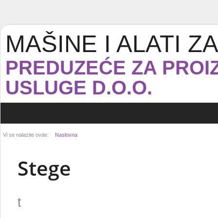
MAŠINE I ALATI 
PREDUZEĆE ZA PROIZ
USLUGE D.O.O.
Vi se nalazite ovde:
Naslovna
Stege
t