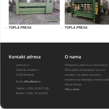
TOPLA PRESA
TOPLA PRESA
Kontakt adresa
O nama
Lineta d.o.o.
Preduzece Lineta d.o.o. osnovano je
Zeleznik, Avalska 7
2001.godine,kontinuirano i brzo se
11250 Beograd
razvijalo, te je danas preraslo u
respektivnog dobavljaca masina i ala
Email:
office
∂
lineta.rs
obradu drveta.
Telefon: (+381) 11 6572 285
Više o nama
Mobilni: (+381) 63 226 803